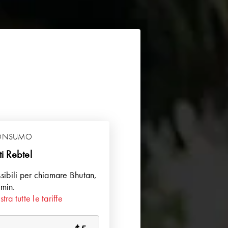
CONSUMO
ti Rebtel
sibili per chiamare
Bhutan
,
min.
tra tutte le tariffe