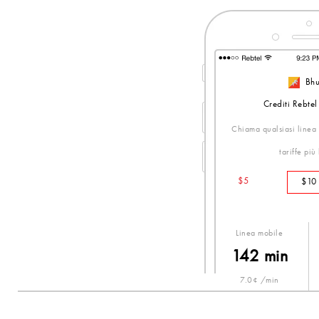
Bhu
Crediti Rebtel
Chiama qualsiasi linea 
tariffe più
$5
$10
Linea mobile
142 min
7.0¢ /min