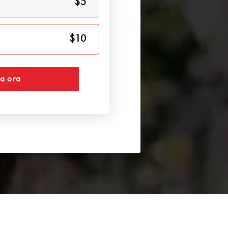
$5
$10
ta ora