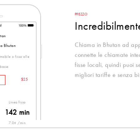
PREZZO
Incredibilmen
tan
Chiama in Bhutan ad app
 a Bhutan
connette le chiamate inter
mobile o fissa alle
fisse locali, quindi puoi
 basse
migliori tariffe e senza b
$25
Linea fissa
142 min
7.0¢ /min