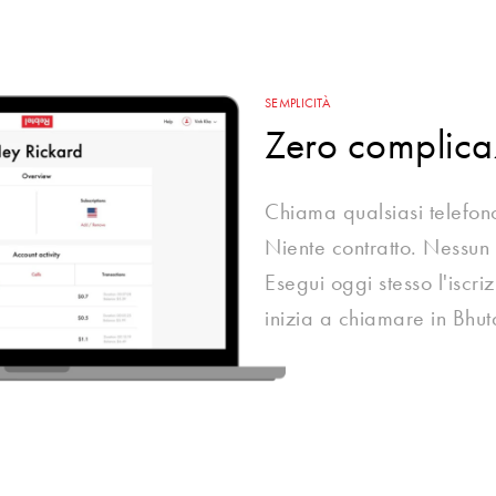
SEMPLICITÀ
Zero complica
Chiama qualsiasi telefono
Niente contratto. Nessun
Esegui oggi stesso l'iscri
inizia a chiamare in Bhut