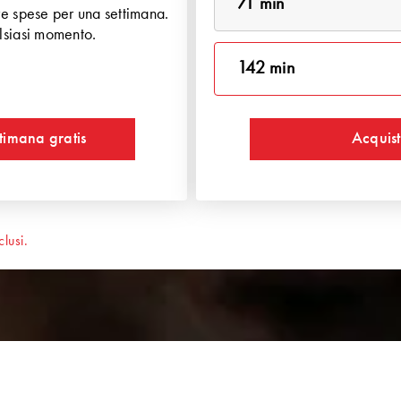
71 min
re spese per una settimana.
lsiasi momento.
142 min
timana gratis
Acquis
lusi.