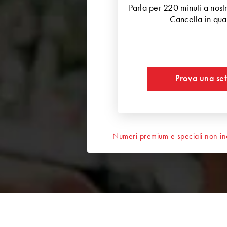
Parla per 220 minuti a nost
Cancella in qua
Prova una set
Numeri premium e speciali non inc