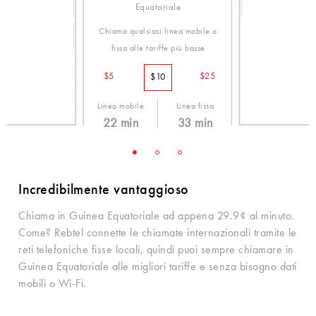
Equatoriale
Chiama qualsiasi linea mobile o
fissa alle tariffe più basse
$5
$25
$10
Linea mobile
Linea fissa
22 min
33 min
45.0¢ /min
29.9¢ /min
Incredibilmente vantaggioso
Chiama in Guinea Equatoriale ad appena 29.9¢ al minuto.
Come? Rebtel connette le chiamate internazionali tramite le
reti telefoniche fisse locali, quindi puoi sempre chiamare in
Guinea Equatoriale alle migliori tariffe e senza bisogno dati
mobili o Wi-Fi.