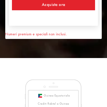
Acquista ora
Numeri premium e speciali non inclusi.
Guinea Equatoriale
Crediti Rebtel a Guinea