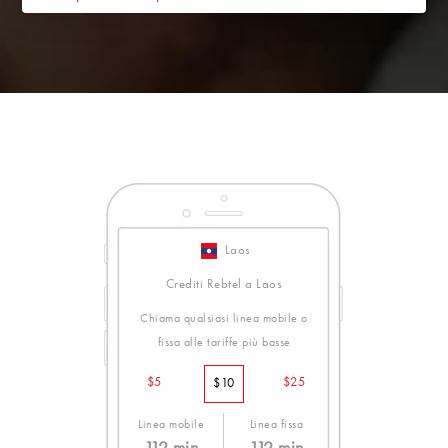
Laos
Crediti Rebtel a Laos
Chiama qualsiasi linea mobile o
fissa alle tariffe più basse
$5
$25
$10
Linea mobile
Linea fissa