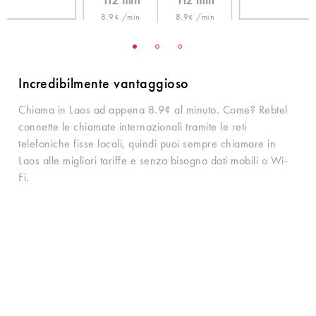
112 min
112 min
8.9¢ /min
8.9¢ /min
Incredibilmente vantaggioso
Chiama in Laos ad appena 8.9¢ al minuto. Come? Rebtel
connette le chiamate internazionali tramite le reti
telefoniche fisse locali, quindi puoi sempre chiamare in
Laos alle migliori tariffe e senza bisogno dati mobili o Wi-
Fi.