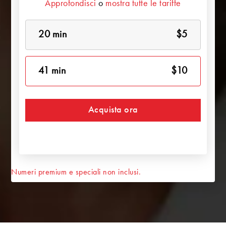
Approfondisci
o
mostra tutte le tariffe
20 min
$5
41 min
$10
Acquista ora
Numeri premium e speciali non inclusi.