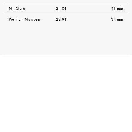
NI_Claro
24.0¢
41 min
Premium Numbers
28.9¢
34 min