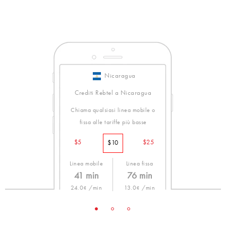
Nicaragua
Crediti Rebtel a Nicaragua
Chiama qualsiasi linea mobile o
fissa alle tariffe più basse
$5
$25
$10
Linea mobile
Linea fissa
41 min
76 min
24.0¢ /min
13.0¢ /min