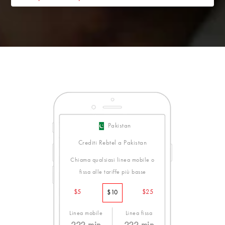
Pakistan
Crediti Rebtel a Pakistan
Chiama qualsiasi linea mobile o
fissa alle tariffe più basse
$5
$25
$10
Linea mobile
Linea fissa