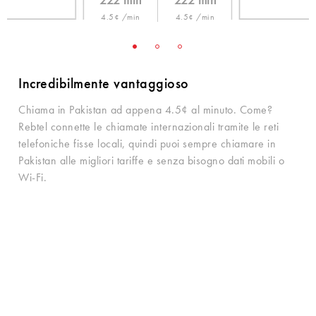
222 min
222 min
4.5¢ /min
4.5¢ /min
Incredibilmente vantaggioso
Chiama in Pakistan ad appena 4.5¢ al minuto. Come?
Rebtel connette le chiamate internazionali tramite le reti
telefoniche fisse locali, quindi puoi sempre chiamare in
Pakistan alle migliori tariffe e senza bisogno dati mobili o
Wi-Fi.