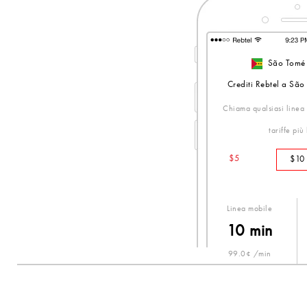
São Tomé 
Crediti Rebtel a São
Chiama qualsiasi linea 
tariffe più
$5
$10
Linea mobile
10 min
99.0¢ /min