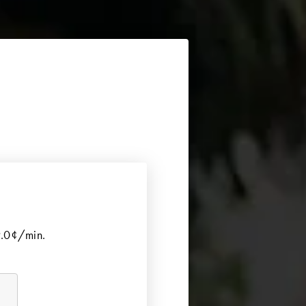
9.0¢/min.