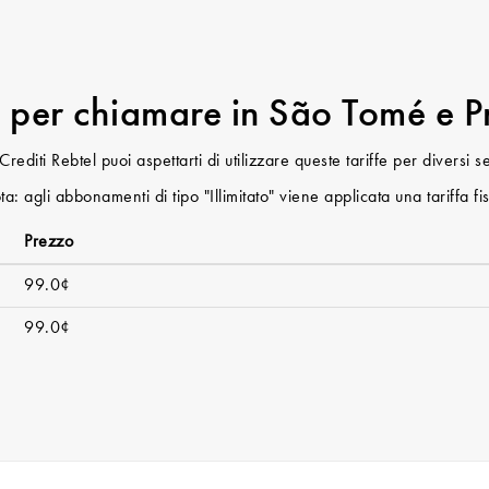
e per chiamare in São Tomé e P
editi Rebtel puoi aspettarti di utilizzare queste tariffe per diversi 
a: agli abbonamenti di tipo "Illimitato" viene applicata una tariffa fi
Prezzo
99.0¢
99.0¢