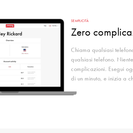
SEMPLICITÀ
Zero complica
Chiama qualsiasi telefon
qualsiasi telefono. Nien
complicazioni. Esegui oggi
di un minuto, e inizia a 