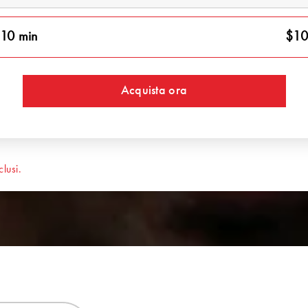
10 min
$10
Acquista ora
lusi.