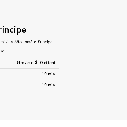
ríncipe
servizi in São Tomé e Príncipe.
ssa.
Grazie a $10 ottieni
10 min
10 min