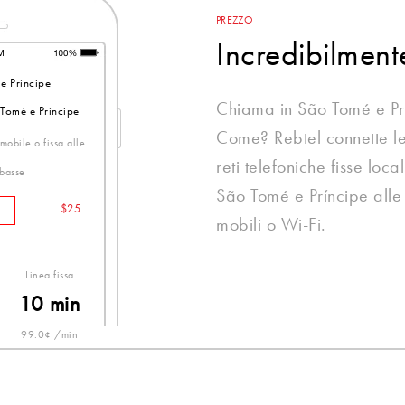
PREZZO
Incredibilmen
e Príncipe
Chiama in São Tomé e Pr
 Tomé e Príncipe
Come? Rebtel connette le 
mobile o fissa alle
reti telefoniche fisse loc
 basse
São Tomé e Príncipe alle 
$25
mobili o Wi-Fi.
Linea fissa
10 min
99.0¢ /min