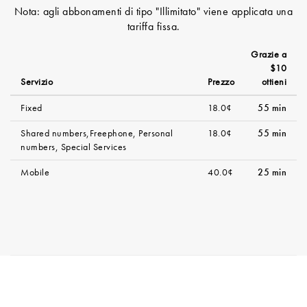
Nota: agli abbonamenti di tipo "Illimitato" viene applicata una
tariffa fissa.
Grazie a
$10
Servizio
Prezzo
ottieni
Fixed
18.0¢
55 min
Shared numbers,Freephone, Personal
18.0¢
55 min
numbers, Special Services
Mobile
40.0¢
25 min