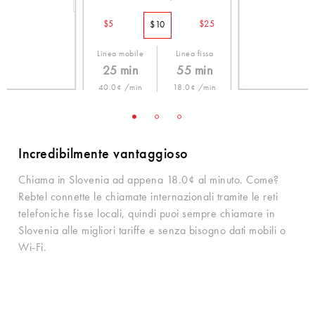
$5
$25
$10
Linea mobile
Linea fissa
25 min
55 min
40.0¢ /min
18.0¢ /min
Incredibilmente vantaggioso
Chiama in Slovenia ad appena 18.0¢ al minuto. Come?
Rebtel connette le chiamate internazionali tramite le reti
telefoniche fisse locali, quindi puoi sempre chiamare in
Slovenia alle migliori tariffe e senza bisogno dati mobili o
Wi-Fi.