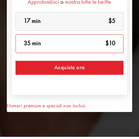
Approfondisci
o
mostra tutte le tariffe
17 min
$5
35 min
$10
Acquista ora
Numeri premium e speciali non inclusi.