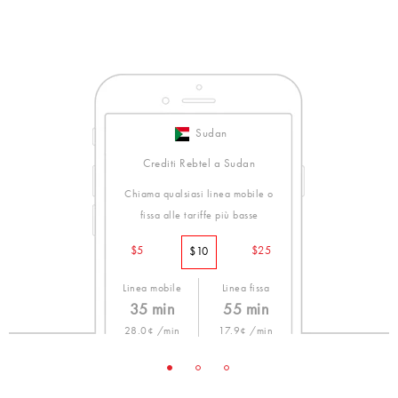
Sudan
Crediti Rebtel a Sudan
Chiama qualsiasi linea mobile o
fissa alle tariffe più basse
$5
$25
$10
Linea mobile
Linea fissa
35 min
55 min
28.0¢ /min
17.9¢ /min