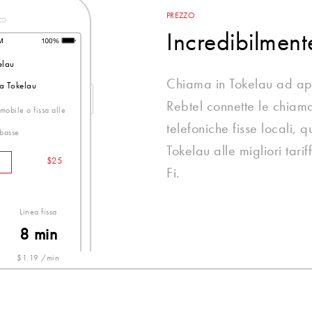
PREZZO
Incredibilmen
elau
Chiama in Tokelau ad a
 a Tokelau
Rebtel connette le chiamat
mobile o fissa alle
telefoniche fisse locali,
 basse
Tokelau alle migliori tari
$25
Fi.
Linea fissa
8 min
$1.19 /min