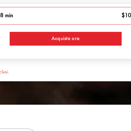
8 min
$10
Acquista ora
lusi.