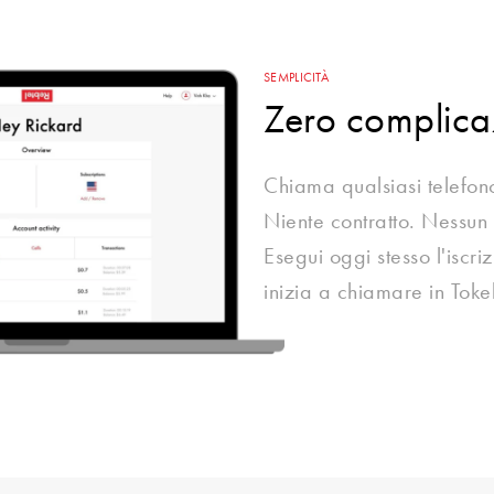
SEMPLICITÀ
Zero complica
Chiama qualsiasi telefono
Niente contratto. Nessun
Esegui oggi stesso l'iscri
inizia a chiamare in Toke