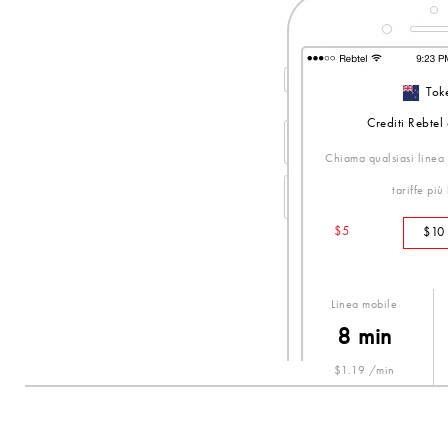
Tok
Crediti Rebtel
Chiama qualsiasi linea 
tariffe più
$5
$10
Linea mobile
8 min
$1.19 /min