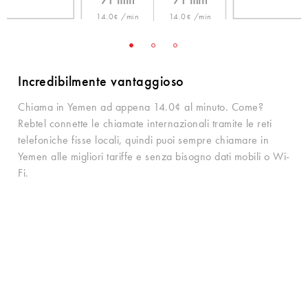
71 min
71 min
14.0¢ /min
14.0¢ /min
Incredibilmente vantaggioso
Chiama in Yemen ad appena 14.0¢ al minuto. Come?
Rebtel connette le chiamate internazionali tramite le reti
telefoniche fisse locali, quindi puoi sempre chiamare in
Yemen alle migliori tariffe e senza bisogno dati mobili o Wi-
Fi.