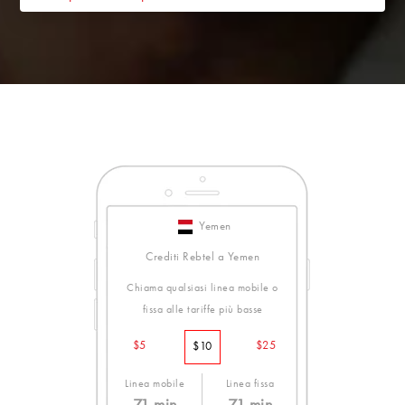
Yemen
Crediti Rebtel a Yemen
Chiama qualsiasi linea mobile o
fissa alle tariffe più basse
$5
$25
$10
Linea mobile
Linea fissa