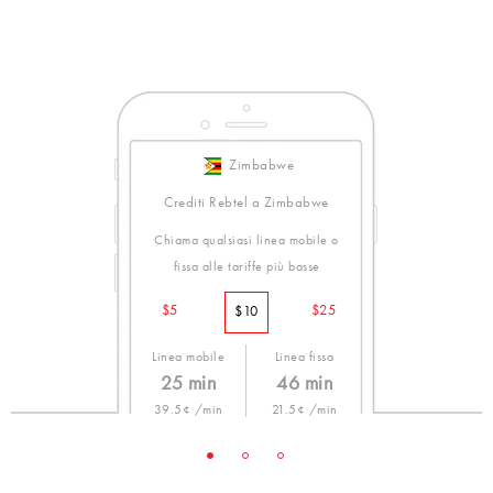
Zimbabwe
Crediti Rebtel a Zimbabwe
Chiama qualsiasi linea mobile o
fissa alle tariffe più basse
$5
$25
$10
Linea mobile
Linea fissa
25 min
46 min
39.5¢ /min
21.5¢ /min