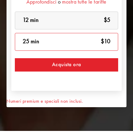
Approfondisci
o
mostra tutte le tariffe
12 min
$5
25 min
$10
Acquista ora
Numeri premium e speciali non inclusi.