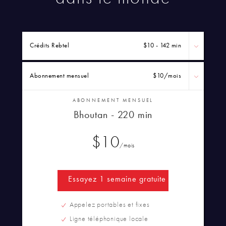
Crédits Rebtel
$10 - 142 min
Abonnement mensuel
$10
/mois
ABONNEMENT MENSUEL
Bhoutan - 220 min
$10
/mois
Essayez 1 semaine gratuite
Appelez portables et fixes
Ligne téléphonique locale