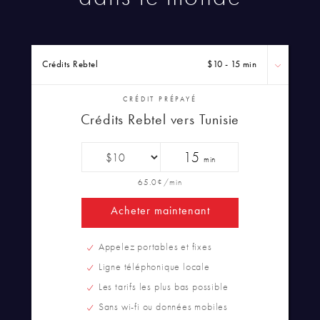
Crédits Rebtel
$10 - 15 min
CRÉDIT PRÉPAYÉ
Crédits Rebtel vers Tunisie
15
min
65.0¢/min
Acheter maintenant
Appelez portables et fixes
Ligne téléphonique locale
Les tarifs les plus bas possible
Sans wi-fi ou données mobiles