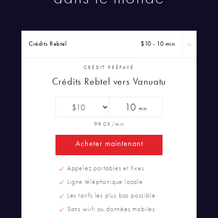
Crédits Rebtel
$10 - 10 min
CRÉDIT PRÉPAYÉ
Crédits Rebtel vers Vanuatu
10
min
99.0¢/min
Acheter maintenant
Appelez portables et fixes
Ligne téléphonique locale
Les tarifs les plus bas possible
Sans wi-fi ou données mobiles