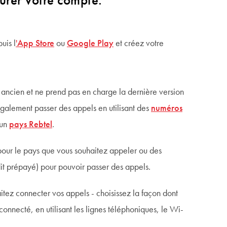
urer votre compte:
uis l
'
App Store
ou
Google Play
et créez votre
s ancien et ne prend pas en charge la dernière version
galement passer des appels en utilisant des
numéros
 un
pays Rebtel
.
our le pays que vous souhaitez appeler ou des
dit prépayé) pour pouvoir passer des appels.
itez connecter vos appels - choisissez la façon dont
connecté, en utilisant les lignes téléphoniques, le Wi-