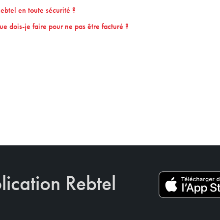
btel en toute sécurité ?
Que dois-je faire pour ne pas être facturé ?
lication Rebtel