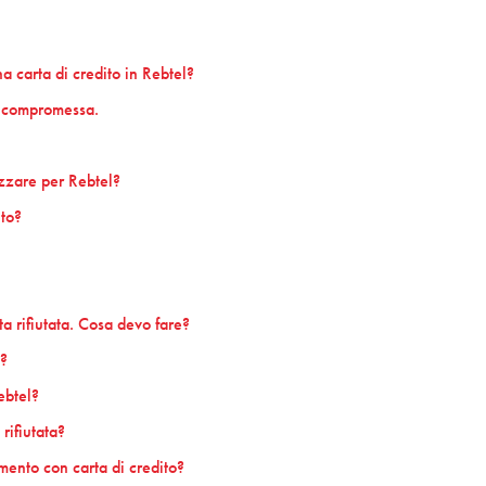
carta di credito in Rebtel?
ta compromessa.
zzare per Rebtel?
nto?
a rifiutata. Cosa devo fare?
k?
ebtel?
rifiutata?
mento con carta di credito?