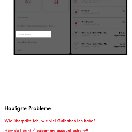
Häufigste Probleme
Wie überprüfe ich, wie viel Guthaben ich habe?
How do I print / export my account activity?