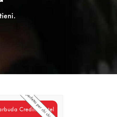
tieni.
perfetto per chi chiama spesso
arbuda Crediti Rebtel