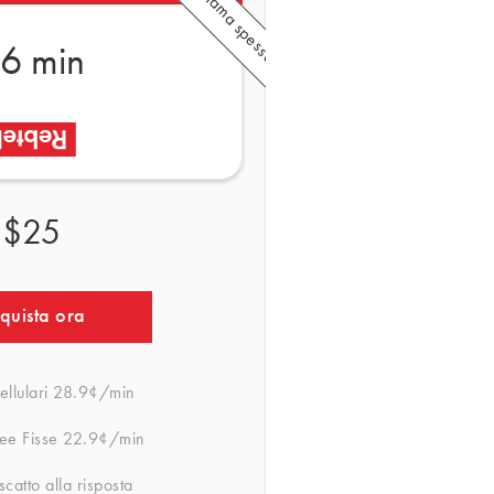
6 min
$25
quista ora
llulari
28.9¢/min
ee Fisse
22.9¢/min
catto alla risposta