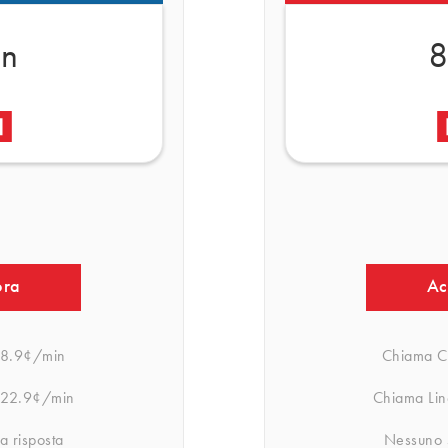
in
8
ora
Ac
8.9¢/min
Chiama Ce
22.9¢/min
Chiama Lin
a risposta
Nessuno s