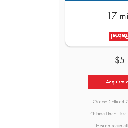
17 m
$5
Acquista 
Chiama Cellulari
2
Chiama Linee Fisse
Nessuno scatto all