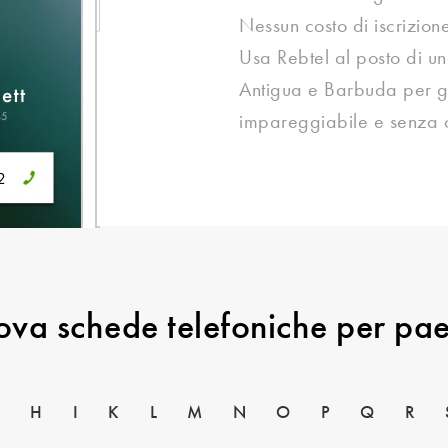
Nessun costo di iscrizion
Usa Rebtel al posto di u
Antigua e Barbuda per go
impareggiabile e senza c
ova schede telefoniche per pa
H
I
K
L
M
N
O
P
Q
R