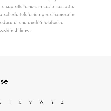
e e soprattutto nessun costo nascosto.
na scheda telefonica per chiamare in
dere di una qualità telefonica
adute di linea.
ese
S
T
U
V
W
Y
Z