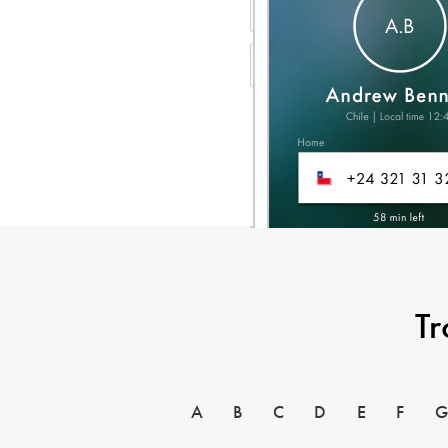
Tr
A
B
C
D
E
F
G