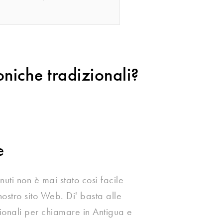
oniche tradizionali?
e
nuti non è mai stato così facile
nostro sito Web. Di' basta alle
ionali per chiamare in Antigua e