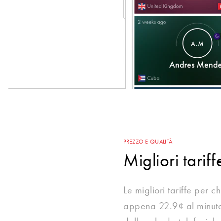
PREZZO E QUALITÀ
Migliori tariff
Le migliori tariffe per
appena 22.9¢ al minuto