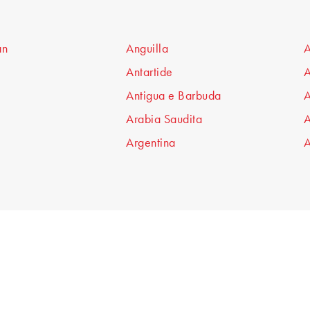
an
Anguilla
A
Antartide
A
Antigua e Barbuda
A
Arabia Saudita
A
Argentina
A