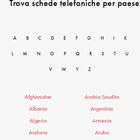
Trova schede telefoniche per paese
A
B
C
D
E
F
G
H
I
K
L
M
N
O
P
Q
R
S
T
U
V
W
Y
Z
Afghanistan
Arabia Saudita
Albania
Argentina
Algeria
Armenia
Andorra
Aruba