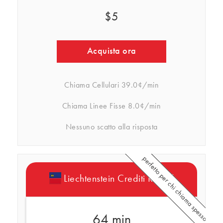
$5
Acquista ora
Chiama Cellulari
39.0¢/min
Chiama Linee Fisse
8.0¢/min
Nessuno scatto alla risposta
perfetto per chi chiama spesso
Liechtenstein Crediti Rebtel
64 min