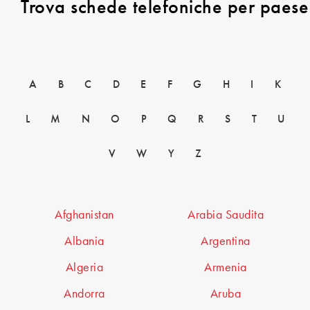
Trova schede telefoniche per paese
A
B
C
D
E
F
G
H
I
K
L
M
N
O
P
Q
R
S
T
U
V
W
Y
Z
Afghanistan
Arabia Saudita
Albania
Argentina
Algeria
Armenia
Andorra
Aruba