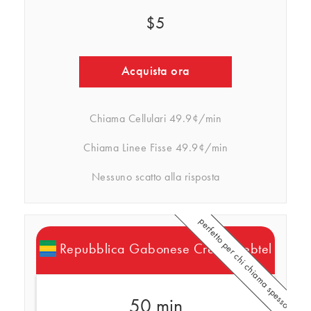
$5
Acquista ora
Chiama Cellulari
49.9¢/min
Chiama Linee Fisse
49.9¢/min
Nessuno scatto alla risposta
perfetto per chi chiama spesso
Repubblica Gabonese Crediti Rebtel
50 min