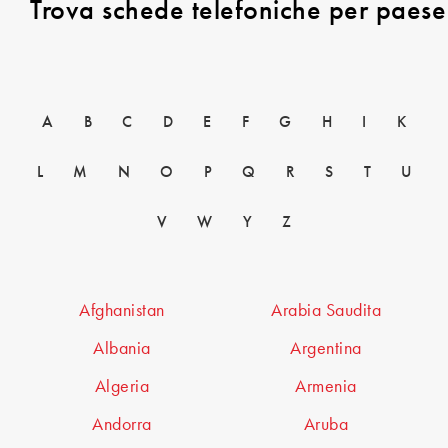
Trova schede telefoniche per paese
A
B
C
D
E
F
G
H
I
K
L
M
N
O
P
Q
R
S
T
U
V
W
Y
Z
Afghanistan
Arabia Saudita
Albania
Argentina
Algeria
Armenia
Andorra
Aruba