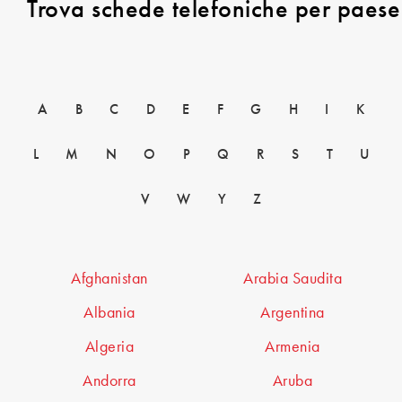
Trova schede telefoniche per paese
A
B
C
D
E
F
G
H
I
K
L
M
N
O
P
Q
R
S
T
U
V
W
Y
Z
Afghanistan
Arabia Saudita
Albania
Argentina
Algeria
Armenia
Andorra
Aruba