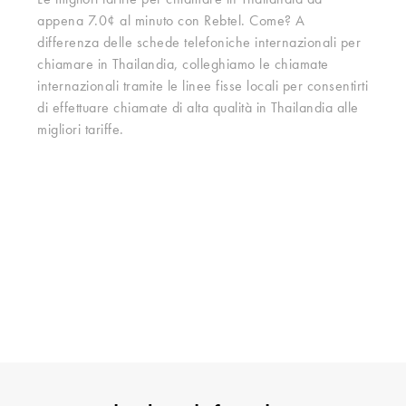
Le migliori tariffe per chiamare in Thailandia ad
appena 7.0¢ al minuto con Rebtel. Come? A
differenza delle schede telefoniche internazionali per
chiamare in Thailandia, colleghiamo le chiamate
internazionali tramite le linee fisse locali per consentirti
di effettuare chiamate di alta qualità in Thailandia alle
migliori tariffe.