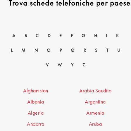
Trova schede telefoniche per paese
A
B
C
D
E
F
G
H
I
K
L
M
N
O
P
Q
R
S
T
U
V
W
Y
Z
Afghanistan
Arabia Saudita
Albania
Argentina
Algeria
Armenia
Andorra
Aruba