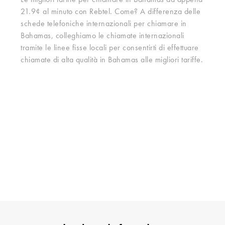
Le migliori tariffe per chiamare in Bahamas ad appena
21.9¢ al minuto con Rebtel. Come? A differenza delle
schede telefoniche internazionali per chiamare in
Bahamas, colleghiamo le chiamate internazionali
tramite le linee fisse locali per consentirti di effettuare
chiamate di alta qualità in Bahamas alle migliori tariffe.