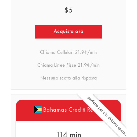
$5
Acquista ora
Chiama Cellulari
21.9¢/min
Chiama Linee Fisse
21.9¢/min
Nessuno scatto alla risposta
perfetto per chi chiama spesso
Bahamas Crediti Rebtel
114 min