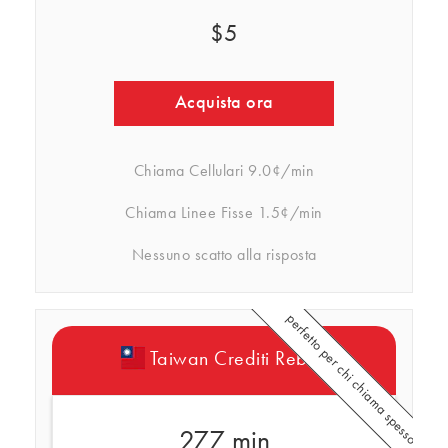
$5
Acquista ora
Chiama Cellulari
9.0¢/min
Chiama Linee Fisse
1.5¢/min
Nessuno scatto alla risposta
perfetto per chi chiama spesso
Taiwan Crediti Rebtel
277 min