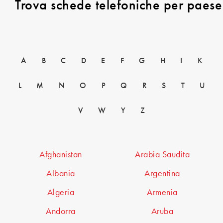
Trova schede telefoniche per paese
A
B
C
D
E
F
G
H
I
K
L
M
N
O
P
Q
R
S
T
U
V
W
Y
Z
Afghanistan
Arabia Saudita
Albania
Argentina
Algeria
Armenia
Andorra
Aruba