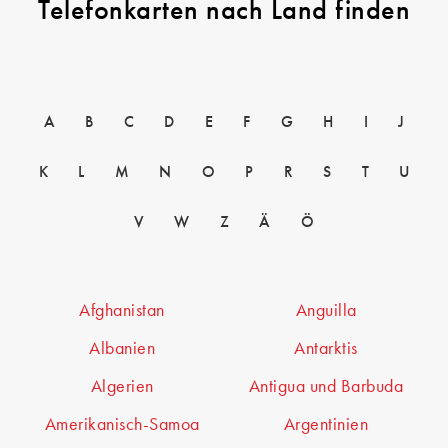
Telefonkarten nach Land finden
A
B
C
D
E
F
G
H
I
J
K
L
M
N
O
P
R
S
T
U
V
W
Z
Ä
Ö
Afghanistan
Anguilla
Albanien
Antarktis
Algerien
Antigua und Barbuda
Amerikanisch-Samoa
Argentinien