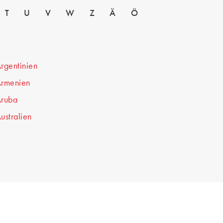
T
U
V
W
Z
Ä
Ö
rgentinien
rmenien
ruba
ustralien