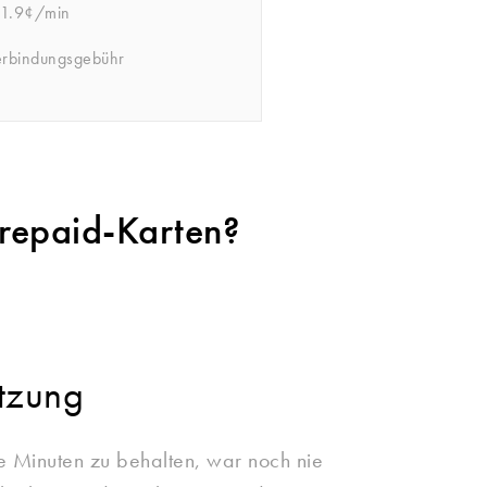
21.9¢/min
erbindungsgebühr
Prepaid-Karten?
tzung
e Minuten zu behalten, war noch nie