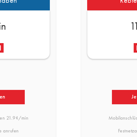
haben
Rebt
in
1
fen
Je
fen
21.9¢/min
Mobilanschlü
e anrufen
Festnetz