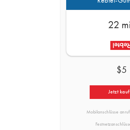
Rebtel-Gut
22 m
$5
Jetzt kau
Mobilanschlüsse anru
Festnetzanschlüss