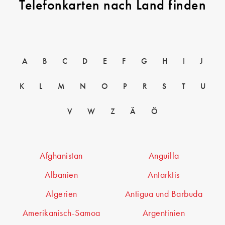
Telefonkarten nach Land finden
A
B
C
D
E
F
G
H
I
J
K
L
M
N
O
P
R
S
T
U
V
W
Z
Ä
Ö
Afghanistan
Anguilla
Albanien
Antarktis
Algerien
Antigua und Barbuda
Amerikanisch-Samoa
Argentinien