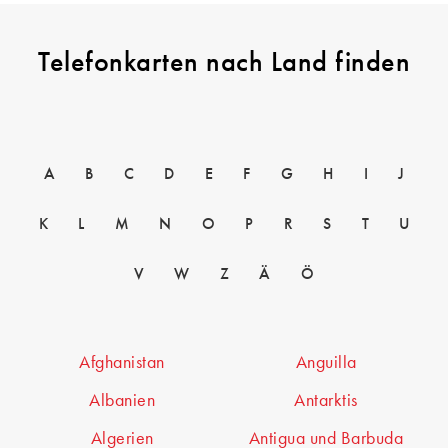
Telefonkarten nach Land finden
A
B
C
D
E
F
G
H
I
J
K
L
M
N
O
P
R
S
T
U
V
W
Z
Ä
Ö
Afghanistan
Anguilla
Albanien
Antarktis
Algerien
Antigua und Barbuda