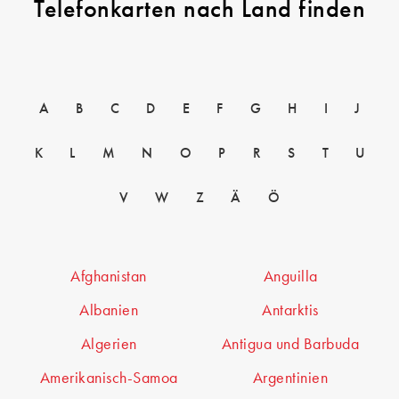
Telefonkarten nach Land finden
A
B
C
D
E
F
G
H
I
J
K
L
M
N
O
P
R
S
T
U
V
W
Z
Ä
Ö
Afghanistan
Anguilla
Albanien
Antarktis
Algerien
Antigua und Barbuda
Amerikanisch-Samoa
Argentinien