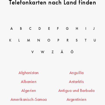
Telefonkarten nach Land finden
A
B
C
D
E
F
G
H
I
J
K
L
M
N
O
P
R
S
T
U
V
W
Z
Ä
Ö
Afghanistan
Anguilla
Albanien
Antarktis
Algerien
Antigua und Barbuda
Amerikanisch-Samoa
Argentinien