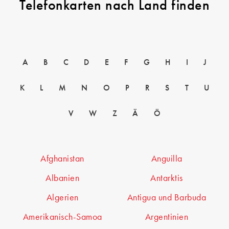
Telefonkarten nach Land finden
A
B
C
D
E
F
G
H
I
J
K
L
M
N
O
P
R
S
T
U
V
W
Z
Ä
Ö
Afghanistan
Anguilla
Albanien
Antarktis
Algerien
Antigua und Barbuda
Amerikanisch-Samoa
Argentinien