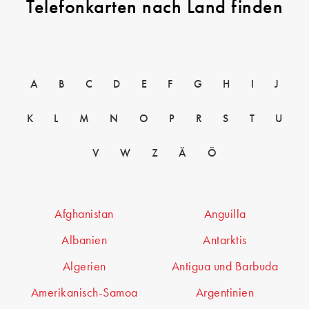
Telefonkarten nach Land finden
A
B
C
D
E
F
G
H
I
J
K
L
M
N
O
P
R
S
T
U
V
W
Z
Ä
Ö
Afghanistan
Anguilla
Albanien
Antarktis
Algerien
Antigua und Barbuda
Amerikanisch-Samoa
Argentinien