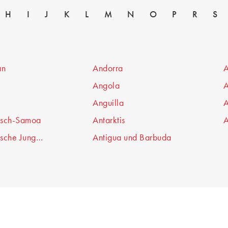
H
I
J
K
L
M
N
O
P
R
S
an
Andorra
A
Angola
A
Anguilla
A
isch-Samoa
Antarktis
A
sche Jungferninseln
Antigua und Barbuda