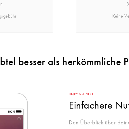
in
8
gsgebühr
Keine V
Rebtel besser als herkömmliche 
UNKOMPLIZIERT
Einfachere Nu
Den Überblick über dein