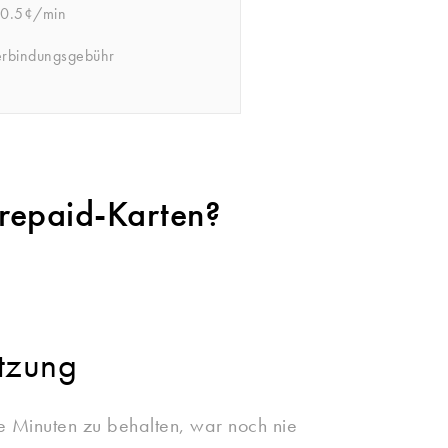
0.5¢/min
erbindungsgebühr
Prepaid-Karten?
tzung
e Minuten zu behalten, war noch nie