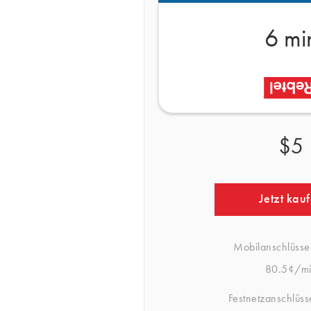
6 mi
$5
Jetzt kau
Mobilanschlüsse
80.5¢/m
Festnetzanschlüss