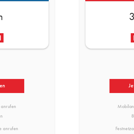
n
3
fen
Je
 anrufen
Mobilan
in
8
e anrufen
Festnetz