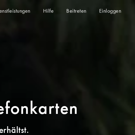
enstleistungen
Hilfe
Beitreten
Einloggen
efonkarten
rhältst.