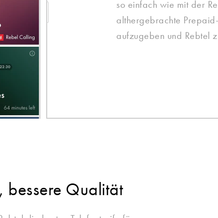
so einfach wie mit der Re
althergebrachte Prepaid-
aufzugeben und Rebtel z
, bessere Qualität