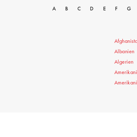
A
B
C
D
E
F
G
Afghanist
Albanien
Algerien
Amerikan
Amerikani