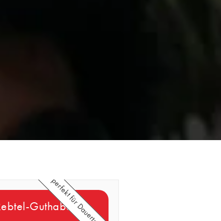
perfekt für Dauertelefonierer
Rebtel-Guthaben