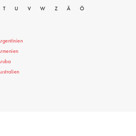
T
U
V
W
Z
Ä
Ö
rgentinien
rmenien
ruba
ustralien