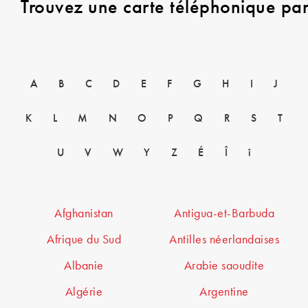
Trouvez une carte téléphonique pa
A
B
C
D
E
F
G
H
I
J
K
L
M
N
O
P
Q
R
S
T
U
V
W
Y
Z
É
Î
î
Afghanistan
Antigua-et-Barbuda
Afrique du Sud
Antilles néerlandaises
Albanie
Arabie saoudite
Algérie
Argentine