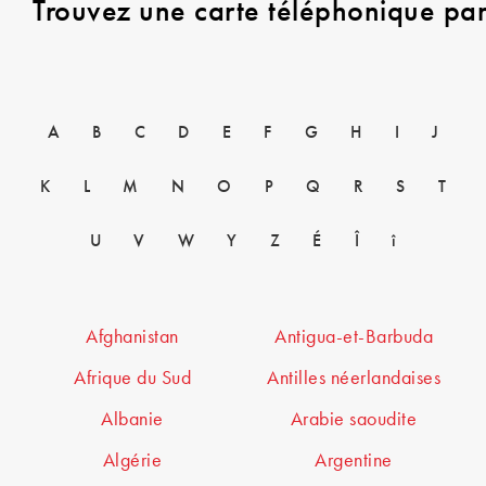
Trouvez une carte téléphonique pa
A
B
C
D
E
F
G
H
I
J
K
L
M
N
O
P
Q
R
S
T
U
V
W
Y
Z
É
Î
î
Afghanistan
Antigua-et-Barbuda
Afrique du Sud
Antilles néerlandaises
Albanie
Arabie saoudite
Algérie
Argentine