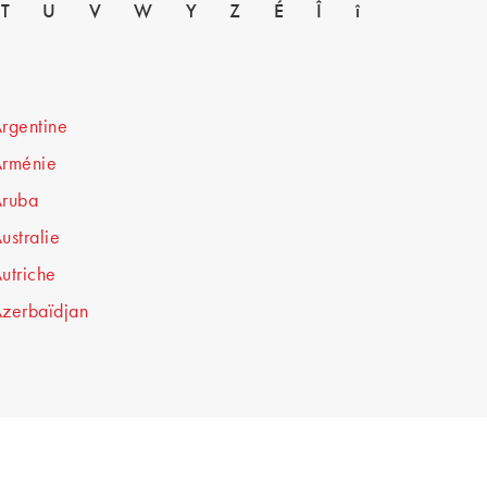
T
U
V
W
Y
Z
É
Î
î
rgentine
rménie
ruba
ustralie
utriche
zerbaïdjan