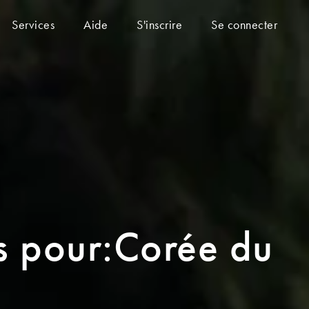
Services
Aide
S'inscrire
Se connecter
es pour:Corée du