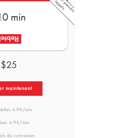
10 min
$25
er maintenant
obiles
4.9¢/min
fixes
4.9¢/min
rais de connexion