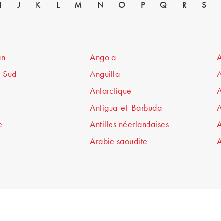
I
J
K
L
M
N
O
P
Q
R
S
an
Angola
A
u Sud
Anguilla
A
Antarctique
A
Antigua-et-Barbuda
A
e
Antilles néerlandaises
A
Arabie saoudite
A