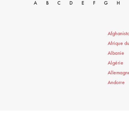
A
B
C
D
E
F
G
H
Afghanist
Afrique d
Albanie
Algérie
Allemagn
Andorre