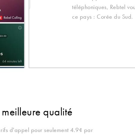
téléphoniques, Rebtel vou
ce pays : Corée du Sud.
 meilleure qualité
arifs d'appel pour seulement 4.9¢ par