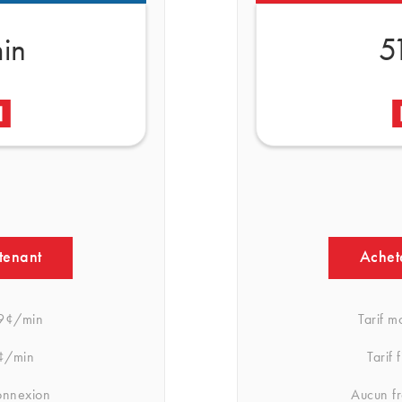
in
5
tenant
Achet
9¢/min
Tarif m
¢/min
Tarif 
onnexion
Aucun f