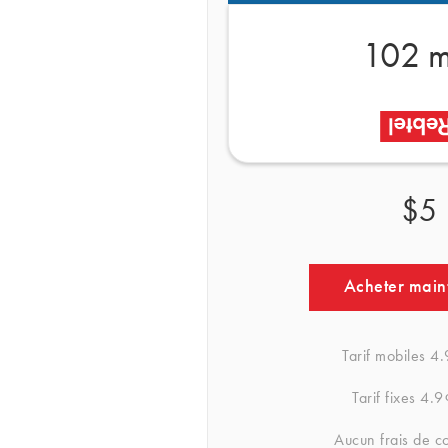
102 m
$5
Acheter main
Tarif mobiles
4.
Tarif fixes
4.9
Aucun frais de c