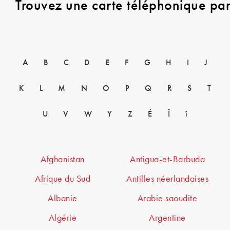
Trouvez une carte téléphonique pa
A
B
C
D
E
F
G
H
I
J
K
L
M
N
O
P
Q
R
S
T
U
V
W
Y
Z
É
Î
î
Afghanistan
Antigua-et-Barbuda
Afrique du Sud
Antilles néerlandaises
Albanie
Arabie saoudite
Algérie
Argentine