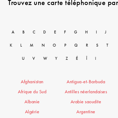
Trouvez une carte téléphonique pa
A
B
C
D
E
F
G
H
I
J
K
L
M
N
O
P
Q
R
S
T
U
V
W
Y
Z
É
Î
î
Afghanistan
Antigua-et-Barbuda
Afrique du Sud
Antilles néerlandaises
Albanie
Arabie saoudite
Algérie
Argentine