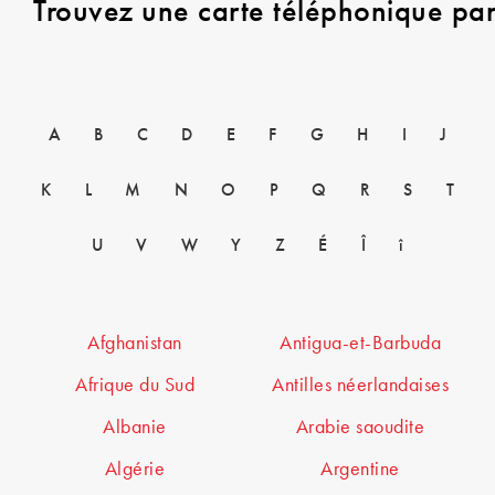
Trouvez une carte téléphonique pa
A
B
C
D
E
F
G
H
I
J
K
L
M
N
O
P
Q
R
S
T
U
V
W
Y
Z
É
Î
î
Afghanistan
Antigua-et-Barbuda
Afrique du Sud
Antilles néerlandaises
Albanie
Arabie saoudite
Algérie
Argentine