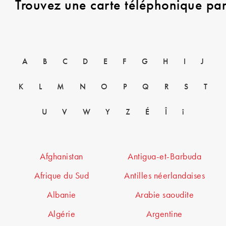
Trouvez une carte téléphonique pa
A
B
C
D
E
F
G
H
I
J
K
L
M
N
O
P
Q
R
S
T
U
V
W
Y
Z
É
Î
î
Afghanistan
Antigua-et-Barbuda
Afrique du Sud
Antilles néerlandaises
Albanie
Arabie saoudite
Algérie
Argentine