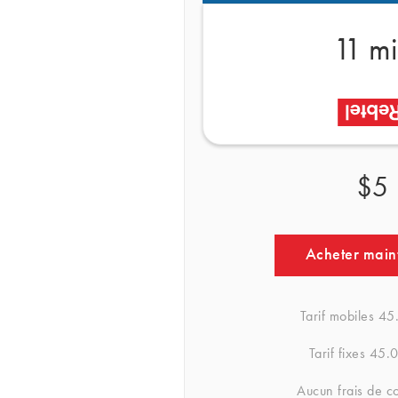
11 m
$5
Acheter main
Tarif mobiles
45.
Tarif fixes
45.0
Aucun frais de c