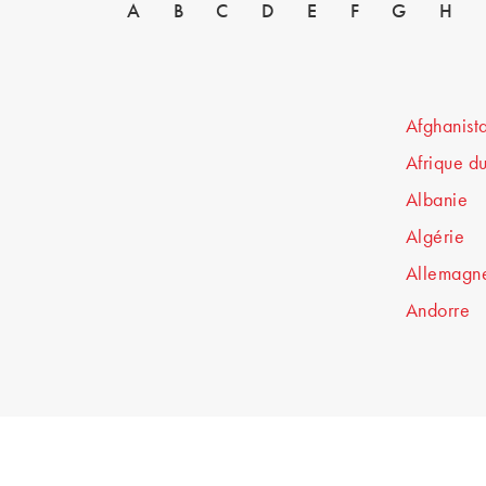
A
B
C
D
E
F
G
H
Afghanist
Afrique d
Albanie
Algérie
Allemagn
Andorre