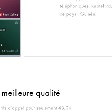
téléphoniques, Rebtel vou
ce pays : Guinée.
 meilleure qualité
arifs d'appel pour seulement 45.0¢