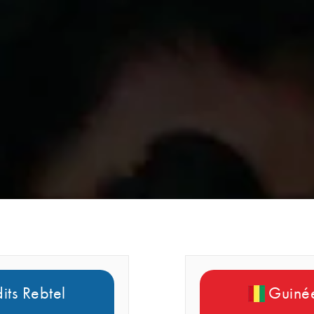
its Rebtel
Guinée