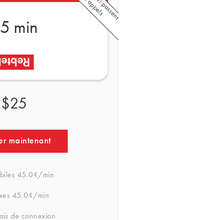
5 min
$25
er maintenant
biles
45.0¢/min
ixes
45.0¢/min
rais de connexion