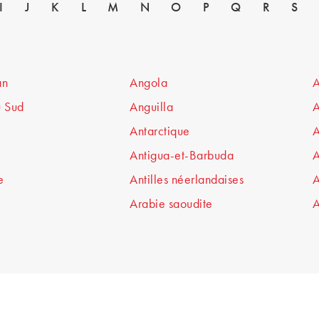
I
J
K
L
M
N
O
P
Q
R
S
an
Angola
A
u Sud
Anguilla
A
Antarctique
A
Antigua-et-Barbuda
A
e
Antilles néerlandaises
A
Arabie saoudite
A