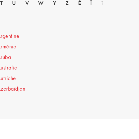
T
U
V
W
Y
Z
É
Î
î
rgentine
rménie
ruba
ustralie
utriche
zerbaïdjan