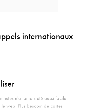
'appels internationaux
liser
 minutes n'a jamais été aussi facile
r le web. Plus besopin de cartes