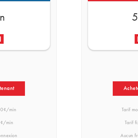
in
5
tenant
Achet
0¢/min
Tarif mo
¢/min
Tarif f
onnexion
Aucun f