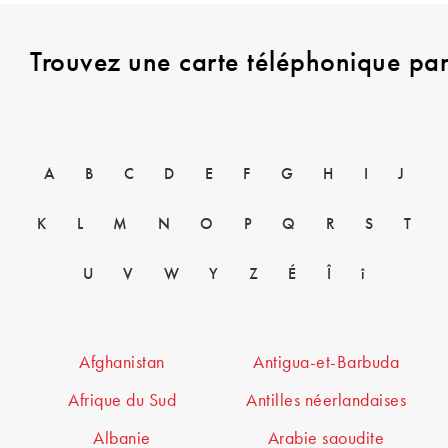
Trouvez une carte téléphonique pa
A
B
C
D
E
F
G
H
I
J
K
L
M
N
O
P
Q
R
S
T
U
V
W
Y
Z
É
Î
î
Afghanistan
Antigua-et-Barbuda
Afrique du Sud
Antilles néerlandaises
Albanie
Arabie saoudite