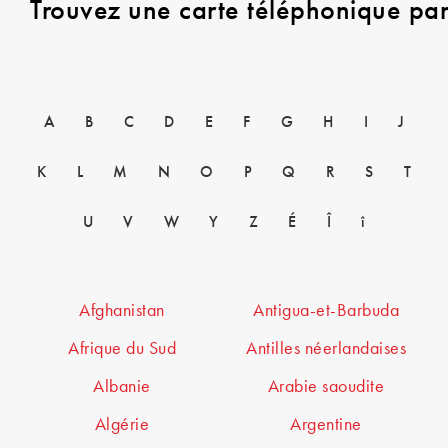
Trouvez une carte téléphonique pa
A
B
C
D
E
F
G
H
I
J
K
L
M
N
O
P
Q
R
S
T
U
V
W
Y
Z
É
Î
î
Afghanistan
Antigua-et-Barbuda
Afrique du Sud
Antilles néerlandaises
Albanie
Arabie saoudite
Algérie
Argentine