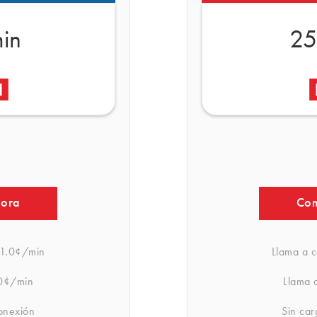
in
25
hora
Com
1.0¢/min
Llama a c
0¢/min
Llama a
onexión
Sin ca