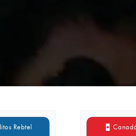
tos Rebtel
Canadá 