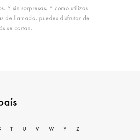
os. Y sin sorpresas. Y como utilizas
tas de llamada, puedes disfrutar de
s se cortan.
país
S
T
U
V
W
Y
Z