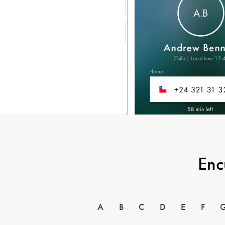
Enc
A
B
C
D
E
F