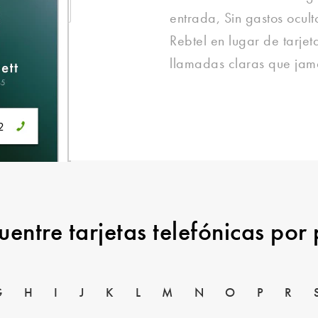
entrada, Sin gastos ocult
Rebtel en lugar de tarje
llamadas claras que jamá
uentre tarjetas telefónicas por 
G
H
I
J
K
L
M
N
O
P
R