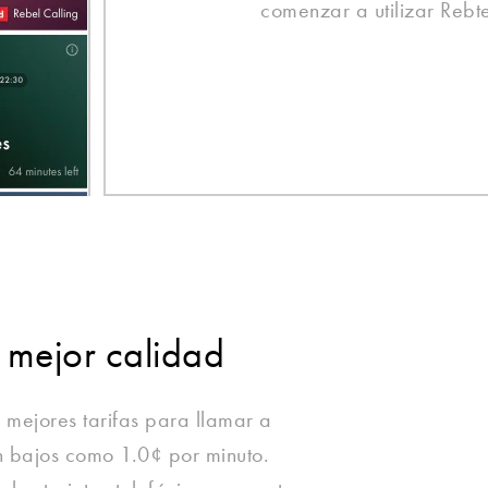
comenzar a utilizar Rebte
 mejor calidad
 mejores tarifas para llamar a
 bajos como 1.0¢ por minuto.