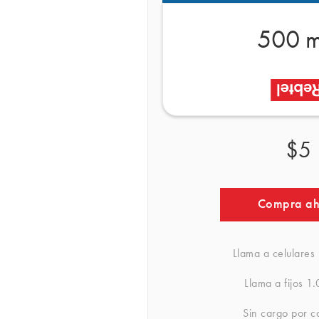
500 m
$5
Compra a
Llama a celulares
Llama a fijos
1.
Sin cargo por c