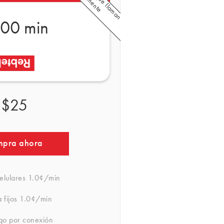
00 min
$25
pra ahora
elulares
1.0¢/min
 fijos
1.0¢/min
rgo por conexión