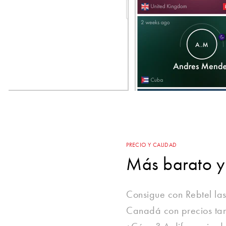
PRECIO Y CALIDAD
Más barato y
Consigue con Rebtel las
Canadá con precios tan