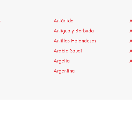
n
Antártida
A
Antigua y Barbuda
A
Antillas Holandesas
A
Arabia Saudí
A
Argelia
A
Argentina