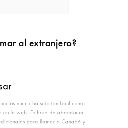
amar al extranjero?
sar
 minutos nunca ha sido tan fácil como
 o en la web. Es hora de abandonar
tradicionales para llamar a Canadá y