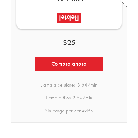
$25
Compra ahora
Llama a celulares
5.5¢/min
Llama a fijos
2.5¢/min
Sin cargo por conexión