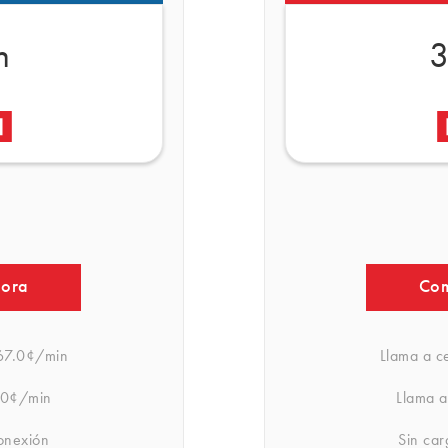
n
3
hora
Com
7.0¢/min
Llama a ce
0¢/min
Llama a 
onexión
Sin ca