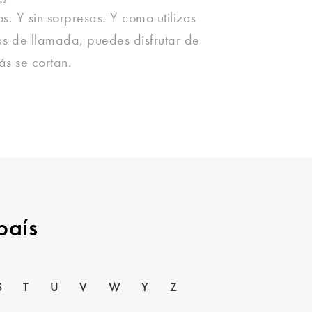
os. Y sin sorpresas. Y como utilizas
tas de llamada, puedes disfrutar de
s se cortan.
país
S
T
U
V
W
Y
Z