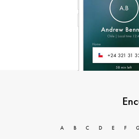
Enc
A
B
C
D
E
F