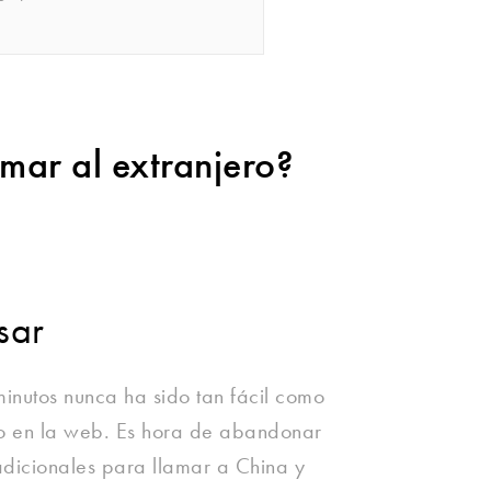
amar al extranjero?
sar
 minutos nunca ha sido tan fácil como
 o en la web. Es hora de abandonar
tradicionales para llamar a China y