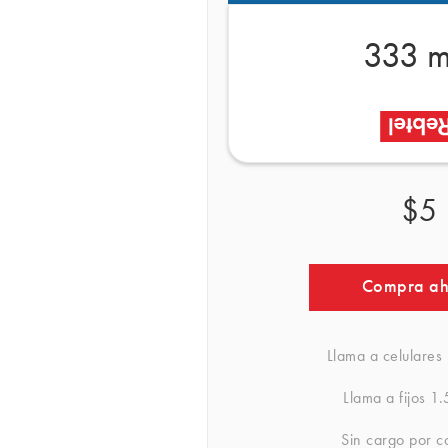
333 m
$5
Compra a
Llama a celulares
Llama a fijos
1.
Sin cargo por c