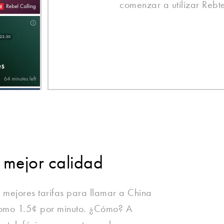
comenzar a utilizar Rebte
 mejor calidad
 mejores tarifas para llamar a China
como 1.5¢ por minuto. ¿Cómo? A