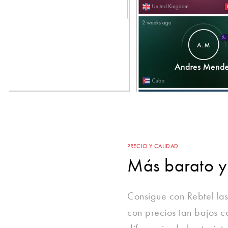
PRECIO Y CALIDAD
Más barato y
Consigue con Rebtel las
con precios tan bajos 