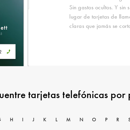
Sin gastos ocultos. Y sin 
lugar de tarjetas de lla
claras que jamás se cort
uentre tarjetas telefónicas por 
G
H
I
J
K
L
M
N
O
P
R