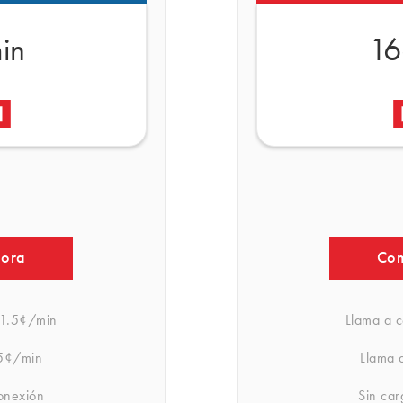
in
16
hora
Com
1.5¢/min
Llama a c
5¢/min
Llama a
onexión
Sin ca