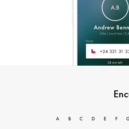
Enc
A
B
C
D
E
F