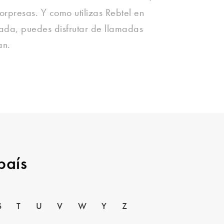
sorpresas. Y como utilizas Rebtel en
mada, puedes disfrutar de llamadas
an.
país
S
T
U
V
W
Y
Z