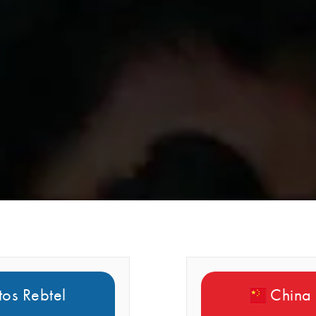
tos Rebtel
China 