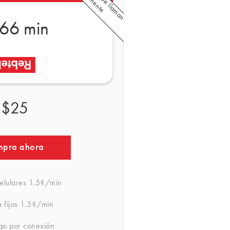
66 min
$25
pra ahora
elulares
1.5¢/min
 fijos
1.5¢/min
rgo por conexión