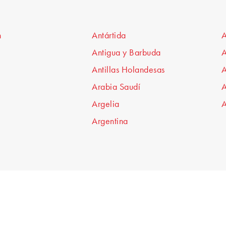
n
Antártida
A
Antigua y Barbuda
A
Antillas Holandesas
A
Arabia Saudí
A
Argelia
A
Argentina